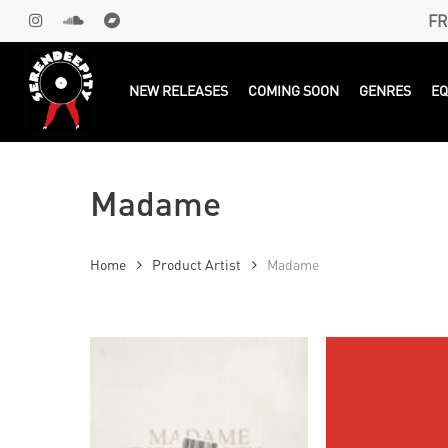
Skip
FR
INSTAGRAM
SOUNDCLOUD
BANDCAMP
to
main
Products
search
NEW RELEASES
COMING SOON
GENRES
E
content
Madame
Home
Product Artist
Madame