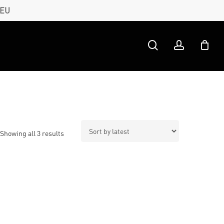
 EU
search
account
Sorted
Showing all 3 results
by
latest