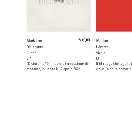
Add To Cart
Add To Car
Madame
€
40,00
Madame
Disincanto
L’Amore
Sugar
Virgin
LP
LP
“Disincanto” è il nuovo e terzo album di
Il fil rouge che lega le
Madame, in uscita il 17 aprile 2026...
è quello della narrazion