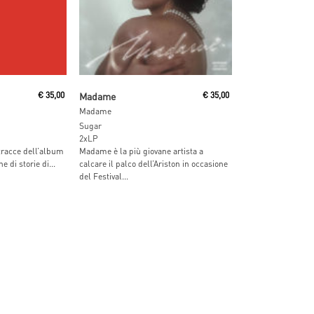
t
Read More
€
35,00
Madame
€
35,00
Madame
Sugar
2xLP
 tracce dell’album
Madame è la più giovane artista a
e di storie di...
calcare il palco dell’Ariston in occasione
del Festival...