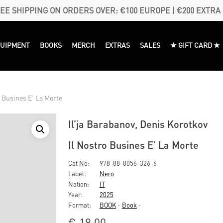
EE SHIPPING ON ORDERS OVER: €100 EUROPE | €200 EXTRA
QUIPMENT
BOOKS
MERCH
EXTRAS
SALES
★ GIFT CARD ★
o Busines E’ La Morte
Il’ja Barabanov, Denis Korotkov
Il Nostro Busines E’ La Morte
Cat No:
978-88-8056-326-6
Label:
Nero
Nation:
IT
Year:
2025
Format:
BOOK
-
Book
-
€
18,00