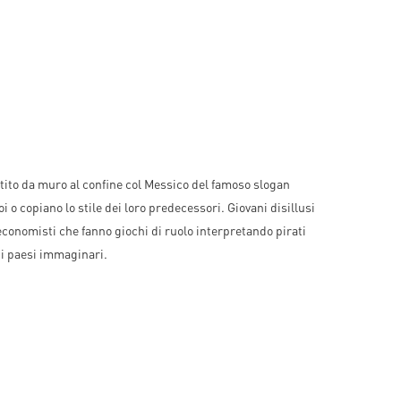
estito da muro al confine col Messico del famoso slogan
i o copiano lo stile dei loro predecessori. Giovani disillusi
 economisti che fanno giochi di ruolo interpretando pirati
di paesi immaginari.