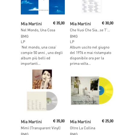
Read More
Add To Cart
Mia Martini
€
35,00
Mia Martini
€
30,00
Nel Mondo, Una Cosa
Che Vuoi Che Sia…se T'ho Aspettato Tanto (Blue Vinyl)
BMG
BMG
LP
LP
‘Nel mondo, una cosa’
Album uscito nel giugno
compie 50 anni , uno degli
del 1976 e mai ristampato
album più belli ed
disponibile ora per la
importanti...
prima volta...
Read More
Read More
Mia Martini
€
35,00
Mia Martini
€
25,00
Mimì (Transparent Vinyl)
Oltre La Collina
BMG
BMG