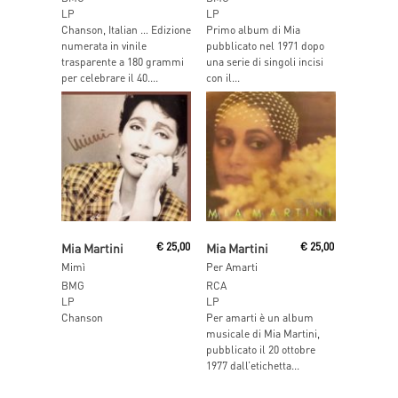
LP
LP
Chanson, Italian … Edizione
Primo album di Mia
numerata in vinile
pubblicato nel 1971 dopo
trasparente a 180 grammi
una serie di singoli incisi
per celebrare il 40....
con il...
Read More
Read More
Mia Martini
€
25,00
Mia Martini
€
25,00
Mimì
Per Amarti
BMG
RCA
LP
LP
Chanson
Per amarti è un album
musicale di Mia Martini,
pubblicato il 20 ottobre
1977 dall’etichetta...